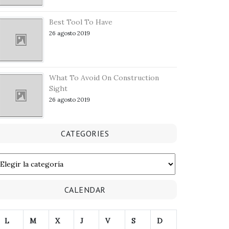
Best Tool To Have
26 agosto 2019
What To Avoid On Construction
Sight
26 agosto 2019
CATEGORIES
ATEGORIES
CALENDAR
L
M
X
J
V
S
D